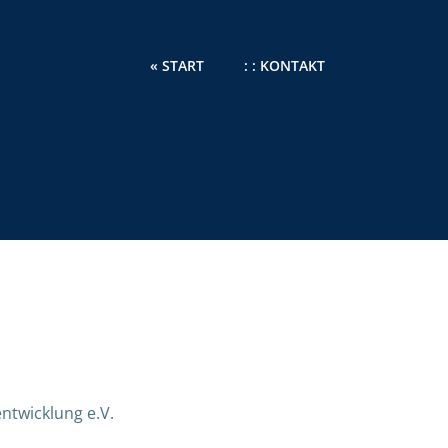
« START
: : KONTAKT
entwicklung e.V.