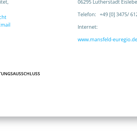
tet,
06295 Lutherstadt Eisleb
Telefon: +49 [0] 3475/ 61
cht
Email
Internet:
www.mansfeld-euregio.d
AFTUNGSAUSSCHLUSS