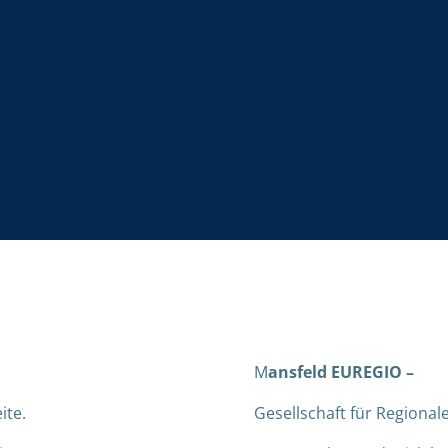
M
ansfeld EUREGIO –
ite.
Gesellschaft für Regional